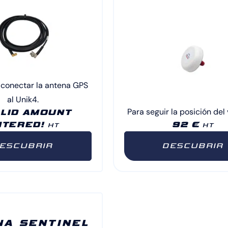
 conectar la antena GPS
al Unik4.
Para seguir la posición del 
ALID AMOUNT
NTERED!
92 €
HT
HT
ESCUBRIR
DESCUBRIR
NA SENTINEL