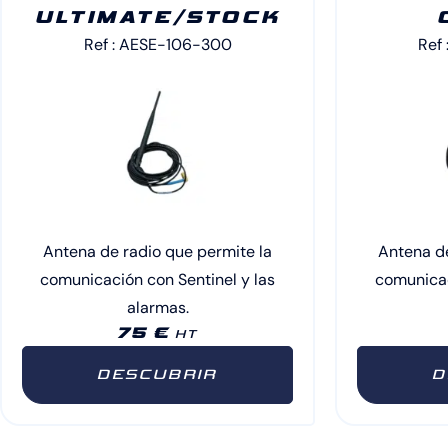
ULTIMATE/STOCK
Ref : AESE-106-300
Ref
Antena de radio que permite la
Antena de
comunicación con Sentinel y las
comunicac
alarmas.
75 €
HT
DESCUBRIR
D