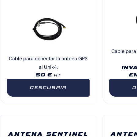
Cable para
Cable para conectar la antena GPS
al Unik4.
INV
50 €
E
HT
DESCUBRIR
D
ANTENA SENTINEL
ANTE