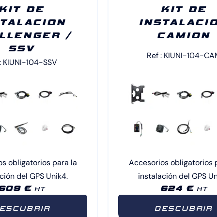
KIT DE
KIT DE
STALACION
INSTALACI
LLENGER /
CAMION
SSV
Ref : KIUNI-104-CA
 : KIUNI-104-SSV
s obligatorios para la
Accesorios obligatorios 
ación del GPS Unik4.
instalación del GPS Un
609 €
624 €
HT
HT
ESCUBRIR
DESCUBRIR