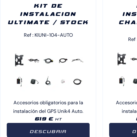
KIT DE
INSTALACION
IN
ULTIMATE / STOCK
CHA
Ref : KIUNI-104-AUTO
Ref
Accesorios obligatorios para la
Accesorio
instalación del GPS Unik4 Auto.
instal
619 €
HT
DESCUBRIR
D