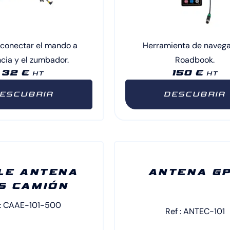
 conectar el mando a
Herramienta de naveg
cia y el zumbador.
Roadbook.
32 €
150 €
HT
HT
ESCUBRIR
DESCUBRIR
LE ANTENA
ANTENA G
S CAMIÓN
 : CAAE-101-500
Ref : ANTEC-101