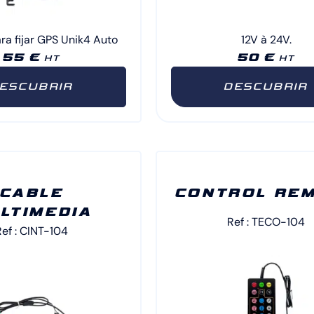
ra fijar GPS Unik4 Auto
12V à 24V.
55 €
50 €
HT
HT
ESCUBRIR
DESCUBRIR
CABLE
CONTROL RE
LTIMEDIA
Ref : TECO-104
ef : CINT-104