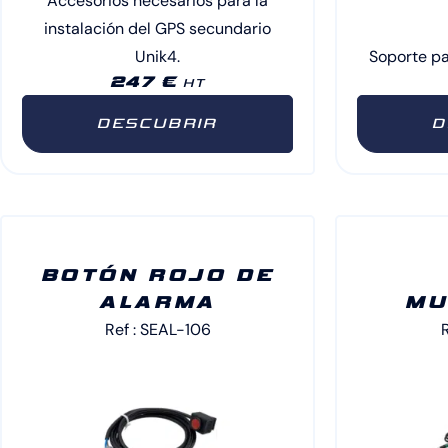
Accesorios necesarios para la
instalación del GPS secundario
Unik4.
Soporte pa
247 €
HT
DESCUBRIR
D
BOTÓN ROJO DE
ALARMA
MU
Ref : SEAL-106
R