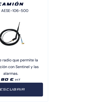
CAMIÓN
 : AESE-106-500
 radio que permite la
ión con Sentinel y las
alarmas.
80 €
HT
ESCUBRIR