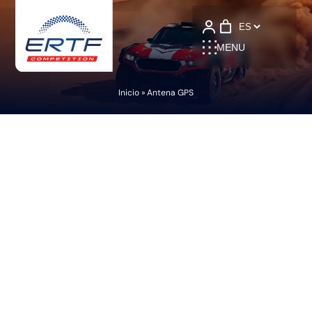
Language
MENU
Inicio
»
Antena GPS