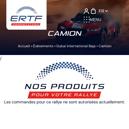
Language
MENU
CAMION
Accueil
»
Évènements
»
Dubai International Baja
»
Camion
/
NOS PRODUITS
POUR VOTRE RALLYE
Les commandes pour ce rallye ne sont autorisées actuellement.