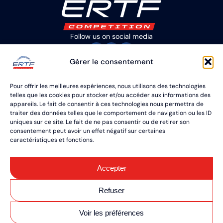
Follow us on social media
Gérer le consentement
3 Allée de Copernic
Parc Technologique de Soye
Pour offrir les meilleures expériences, nous utilisons des technologies
56270 PLOEMEUR France
telles que les cookies pour stocker et/ou accéder aux informations des
+33(2) 97 87 07 08
appareils. Le fait de consentir à ces technologies nous permettra de
traiter des données telles que le comportement de navigation ou les ID
uniques sur ce site. Le fait de ne pas consentir ou de retirer son
CONTACT US
consentement peut avoir un effet négatif sur certaines
caractéristiques et fonctions.
General terms and conditions
Sitemap
Legal notice
Accepter
Secure payment
Refuser
Cookie Management
Made by ARTGO Média
Voir les préférences